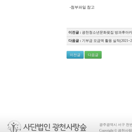
-첨부파일 참고
"
이전글 :
광천청소년문화읮집 방과후아카데
다음글 :
기부금 모금액 활용 실적(2021~20
이전글
다음글
광주광역시 서구 천변좌하로 4
Copyright © 광천사랑숲 A