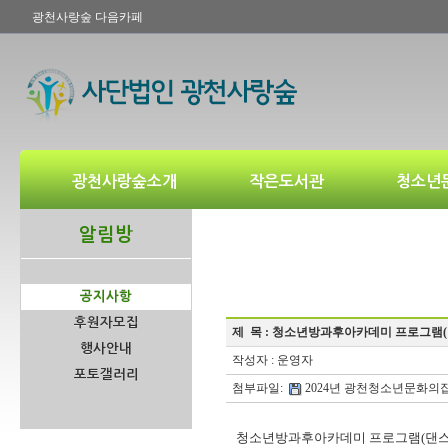
광천사랑숲 다음카페
광천사랑숲소개
작은도서관
청소년
알림방
공지사항
후원자모집
제 목 :
청소년방과후아카데미 프로그램(댄
행사안내
작성자 : 운영자
포토갤러리
첨부파일:
2024년 광천청소년문화의집 
청소년방과후아카데미 프로그램(댄스)